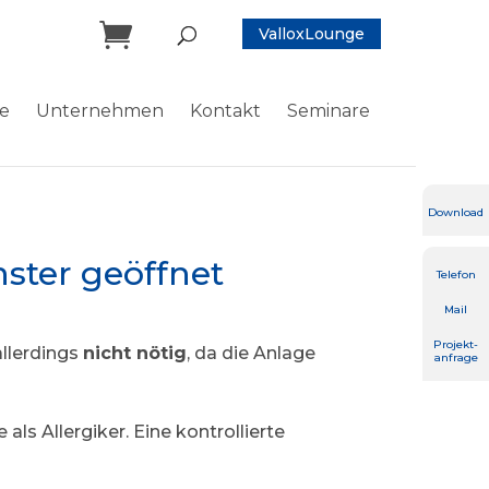

ValloxLounge
ce
Unternehmen
Kontakt
Seminare
Download
ster geöffnet
Telefon
Mail
Projekt-
allerdings
nicht nötig
, da die Anlage
anfrage
ls Allergiker. Eine kontrollierte