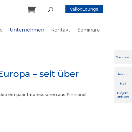

ValloxLounge
ce
Unternehmen
Kontakt
Seminare
Download
Europa – seit über
Telefon
Mail
Projekt-
deo ein paar Impressionen aus Finnland!
anfrage