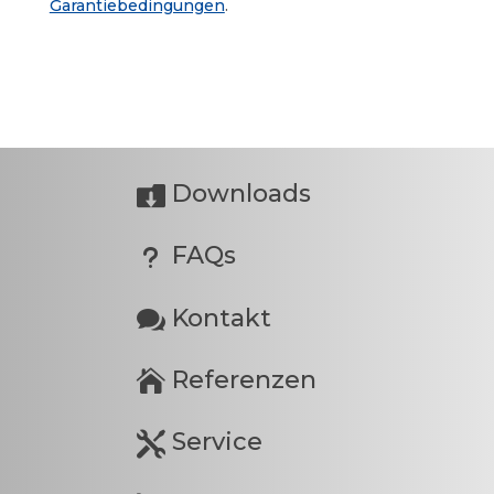
Garantiebedingungen
.
Downloads

FAQs
u
Kontakt

Referenzen

Service
